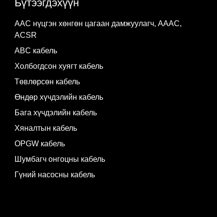
Бүтээгдэхүүн
AAC нүцгэн хөнгөн цагаан дамжуулагч, AAAC,
ACSR
ABC кабель
Холбогдсон хуягт кабель
Төвлөрсөн кабель
Өндөр хүчдэлийн кабель
Бага хүчдэлийн кабель
Хяналтын кабель
OPGW кабель
Шумбагч онгоцны кабель
Гүний насосны кабель