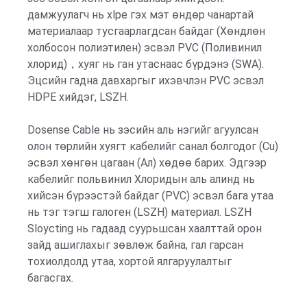
дамжуулагч нь xlpe гэх мэт өндөр чанартай
материалаар тусгаарлагдсан байдаг (Хөндлөн
холбосон полиэтилен) эсвэл PVC (Поливинил
хлорид)，хуяг нь ган утаснаас бүрдэнэ (SWA).
Эцсийн гадна давхаргыг ихэвчлэн PVC эсвэл
HDPE хийдэг, LSZH.
Dosense Cable нь зэсийн аль нэгийг агуулсан
олон төрлийн хуягт кабелийг санал болгодог (Cu)
эсвэл хөнгөн цагаан (Ал) хөдөө барих. Эдгээр
кабелийг польвинил Хлоридын аль алинд нь
хийсэн бүрээстэй байдаг (PVC) эсвэл бага утаа
нь тэг тэгш галоген (LSZH) материал. LSZH
Sloycting нь гадаад суурьшсан хаалттай орон
зайд ашиглахыг зөвлөж байна, гал гарсан
тохиолдолд утаа, хортой ялгаруулалтыг
багасгах.