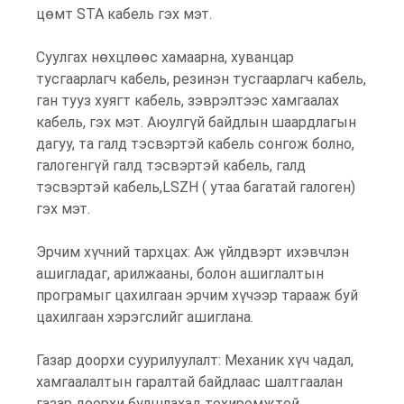
цөмт STA кабель гэх мэт.
Суулгах нөхцлөөс хамаарна, хуванцар
тусгаарлагч кабель, резинэн тусгаарлагч кабель,
ган тууз хуягт кабель, зэврэлтээс хамгаалах
кабель, гэх мэт. Аюулгүй байдлын шаардлагын
дагуу, та галд тэсвэртэй кабель сонгож болно,
галогенгүй галд тэсвэртэй кабель, галд
тэсвэртэй кабель,LSZH ( утаа багатай галоген)
гэх мэт.
Эрчим хүчний тархцах: Аж үйлдвэрт ихэвчлэн
ашигладаг, арилжааны, болон ашиглалтын
програмыг цахилгаан эрчим хүчээр тарааж буй
цахилгаан хэрэгслийг ашиглана.
Газар доорхи суурилуулалт: Механик хүч чадал,
хамгаалалтын гаралтай байдлаас шалтгаалан
газар доорхи булшлахад тохиромжтой.