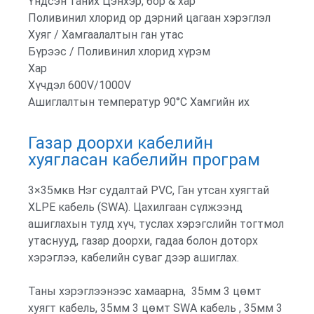
Үндсэн таних Цэнхэр, бор & хар
Поливинил хлорид ор дэрний цагаан хэрэглэл
Хуяг / Хамгаалалтын ган утас
Бүрээс / Поливинил хлорид хүрэм
Хар
Хүчдэл 600V/1000V
Ашиглалтын температур 90°C Хамгийн их
Газар доорхи кабелийн
хуягласан кабелийн програм
3×35мкв Нэг судалтай PVC, Ган утсан хуягтай
XLPE кабель (SWA). Цахилгаан сүлжээнд
ашиглахын тулд хүч, туслах хэрэгслийн тогтмол
утаснууд, газар доорхи, гадаа болон доторх
хэрэглээ, кабелийн суваг дээр ашиглах.
Таны хэрэглээнээс хамаарна, 35мм 3 цөмт
хуягт кабель, 35мм 3 цөмт SWA кабель , 35мм 3