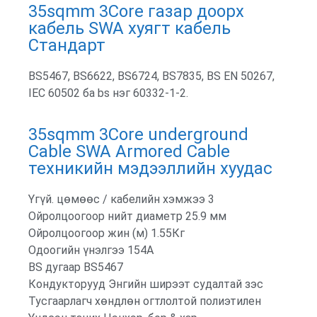
35sqmm 3Core газар доорх
кабель SWA хуягт кабель
Стандарт
BS5467, BS6622, BS6724, BS7835, BS EN 50267,
IEC 60502 ба bs нэг 60332-1-2.
35sqmm 3Core underground
Cable SWA Armored Cable
техникийн мэдээллийн хуудас
Үгүй. цөмөөс / кабелийн хэмжээ 3
Ойролцоогоор нийт диаметр 25.9 мм
Ойролцоогоор жин (м) 1.55Кг
Одоогийн үнэлгээ 154A
BS дугаар BS5467
Кондукторууд Энгийн ширээт судалтай зэс
Тусгаарлагч хөндлөн огтлолтой полиэтилен