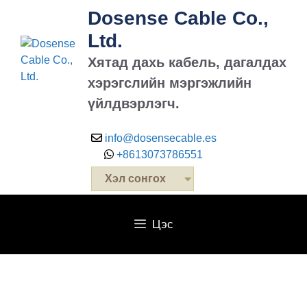
Dosense Cable Co.,
Ltd.
Хятад дахь кабель, дагалдах
хэрэгслийн мэргэжлийн
үйлдвэрлэгч.
info@dosensecable.es
+8613073786551
Хэл сонгох
Цэс