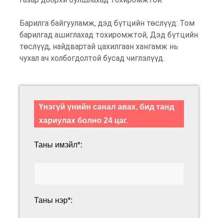
Барилга байгууламж, дэд бүтцийн төслүүд: Том
барилгад ашиглахад тохиромжтой, Дэд бүтцийн
төслүүд, найдвартай цахилгаан хангамж нь
чухал ач холбогдолтой бусад чиглэлүүд.
Үнэгүй үнийн санал авах, бид танд
хариулах болно 24 цаг.
Таны имэйл*:
Таны нэр*: