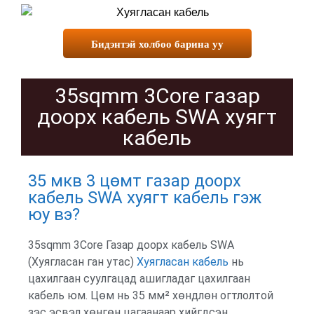
Бидэнтэй холбоо барина уу
35sqmm 3Core газар
доорх кабель SWA хуягт
кабель
35 мкв 3 цөмт газар доорх
кабель SWA хуягт кабель гэж
юу вэ?
35sqmm 3Core Газар доорх кабель SWA
(Хуягласан ган утас)
Хуягласан кабель
нь
цахилгаан суулгацад ашигладаг цахилгаан
кабель юм. Цөм нь 35 мм² хөндлөн огтлолтой
зэс эсвэл хөнгөн цагаанаар хийгдсэн.