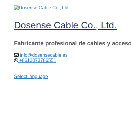
Saltar
al
contenido
Dosense Cable Co., Ltd.
Fabricante profesional de cables y acceso
info@dosensecable.es
+8613073786551
Select language