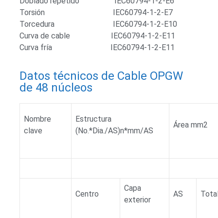
Doblado repetido IEC60794-1-2-E6
Torsión IEC60794-1-2-E7
Torcedura IEC60794-1-2-E10
Curva de cable IEC60794-1-2-E11
Curva fría IEC60794-1-2-E11
Datos técnicos de Cable OPGW
de 48 núcleos
Nombre
Estructura
Área mm2
clave
(No.*Dia./AS)n*mm/AS
Capa
Centro
AS
Tota
exterior