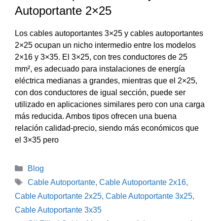
Autoportante 2×25
Los cables autoportantes 3×25 y cables autoportantes
2×25 ocupan un nicho intermedio entre los modelos
2×16 y 3×35. El 3×25, con tres conductores de 25
mm², es adecuado para instalaciones de energía
eléctrica medianas a grandes, mientras que el 2×25,
con dos conductores de igual sección, puede ser
utilizado en aplicaciones similares pero con una carga
más reducida. Ambos tipos ofrecen una buena
relación calidad-precio, siendo más económicos que
el 3×35 pero
Categorías
Blog
Etiquetas
Cable Autoportante
,
Cable Autoportante 2x16
,
Cable Autoportante 2x25
,
Cable Autoportante 3x25
,
Cable Autoportante 3x35