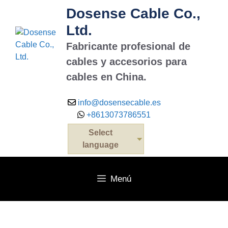
Saltar
Dosense Cable Co.,
al
Ltd.
contenido
Fabricante profesional de
cables y accesorios para
cables en China.
info@dosensecable.es
+8613073786551
Select
language
Menú