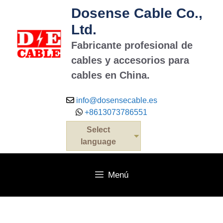
Saltar
Dosense Cable Co.,
al
Ltd.
contenido
Fabricante profesional de
cables y accesorios para
cables en China.
info@dosensecable.es
+8613073786551
Select
language
Menú