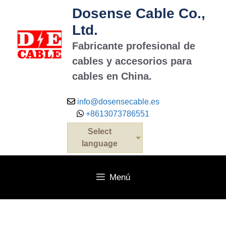
Saltar
Dosense Cable Co.,
al
Ltd.
contenido
Fabricante profesional de
cables y accesorios para
cables en China.
info@dosensecable.es
+8613073786551
Select
language
Menú