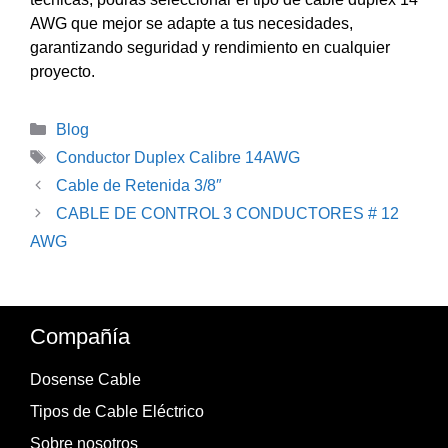
AWG que mejor se adapte a tus necesidades,
garantizando seguridad y rendimiento en cualquier
proyecto.
Categorías
Blog
Etiquetas
Conductor Duplex Calibre 14AWG
Cable de Retenida 3/8″
CABLE DE CONTROL 3 CONDUCTORES # 12
AWG
Compañía
Dosense Cable
Tipos de Cable Eléctrico
Sobre nosotros