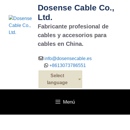
Saltar
Dosense Cable Co.,
al
Ltd.
contenido
Fabricante profesional de
cables y accesorios para
cables en China.
info@dosensecable.es
+8613073786551
Select
language
Menú