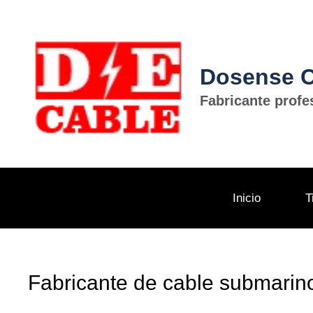
Saltar
al
contenido
Dosense Ca
Fabricante profe
Inicio
T
Fabricante de cable submarin