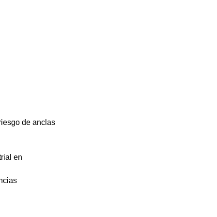
riesgo de anclas
rial en
ncias