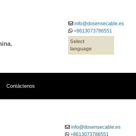
info@dosensecable.es
+8613073786551
Select
hina.
language
Contáctenos
info@dosensecable.es
+8613073786551