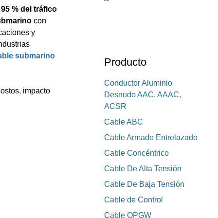
l
95 % del tráfico
submarino
con
caciones y
ndustrias
able submarino
Producto
Conductor Aluminio
costos, impacto
Desnudo AAC, AAAC,
ACSR
Cable ABC
Cable Armado Entrelazado
Cable Concéntrico
Cable De Alta Tensión
Cable De Baja Tensión
Cable de Control
Cable OPGW