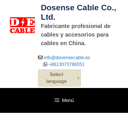
Saltar
Dosense Cable Co.,
al
Ltd.
contenido
Fabricante profesional de
cables y accesorios para
cables en China.
info@dosensecable.es
+8613073786551
Select
language
Menú