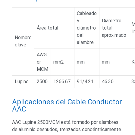
Cableado
y
Diámetro
M
Área total
diámetro
total
li
del
aproximado
Nombre
alambre
clave
AWG
or
mm2
mm
mm
K
MCM
Lupine
2500
1266.67
91/4.21
46.30
3
Aplicaciones del Cable Conductor
AAC
AAC Lupine 2500MCM está formado por alambres
de aluminio desnudos, trenzados concéntricamente.