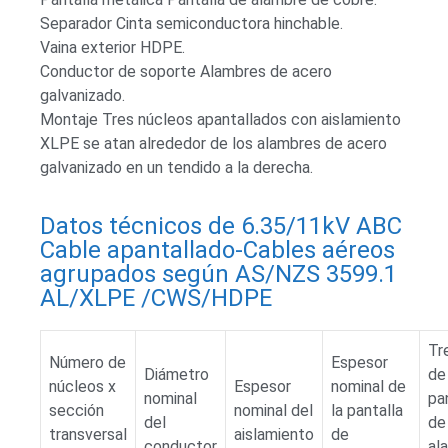
Separador Cinta semiconductora hinchable.
Vaina exterior HDPE.
Conductor de soporte Alambres de acero
galvanizado.
Montaje Tres núcleos apantallados con aislamiento
XLPE se atan alrededor de los alambres de acero
galvanizado en un tendido a la derecha.
Datos técnicos de 6.35/11kV ABC
Cable apantallado-Cables aéreos
agrupados según AS/NZS 3599.1
AL/XLPE /CWS/HDPE
Tr
Número de
Espesor
Diámetro
de
núcleos x
Espesor
nominal de
nominal
pa
sección
nominal del
la pantalla
del
de
transversal
aislamiento
de
conductor
al