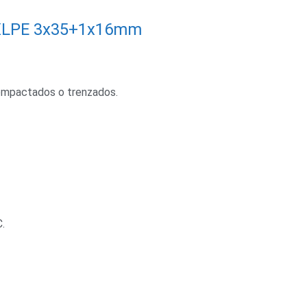
s XLPE 3x35+1x16mm
ompactados o trenzados.
.