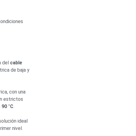
condiciones
n del
cable
rica de baja y
rica, con una
n estrictos
a
90 °C
.
olución ideal
imer nivel.