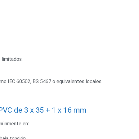
 limitados.
mo IEC 60502, BS 5467 o equivalentes locales.
PVC de 3 x 35 + 1 x 16 mm
omúnmente en:
baja tensión.