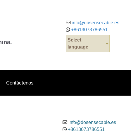
info@dosensecable.es
+8613073786551
Select
hina.
language
Contáctenos
info@dosensecable.es
+8613073786551