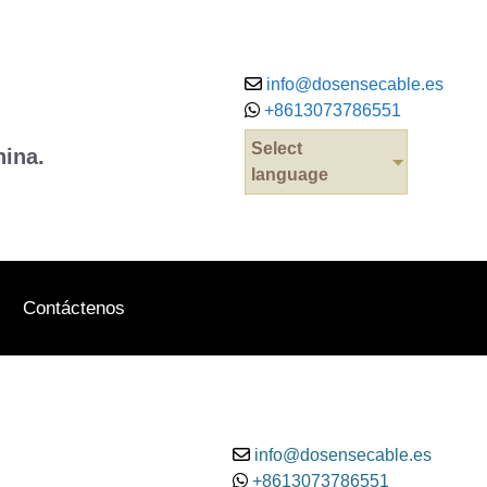
info@dosensecable.es
+8613073786551
Select
hina.
language
Contáctenos
info@dosensecable.es
+8613073786551