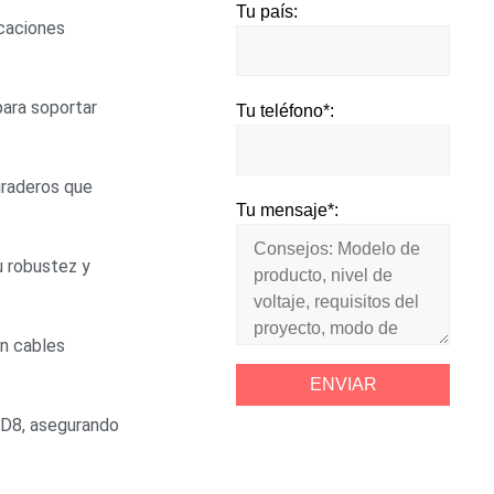
Tu país:
icaciones
para soportar
Tu teléfono*:
uraderos que
Tu mensaje*:
u robustez y
en cables
AD8, asegurando