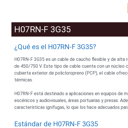
H07RN-F 3G35
¿Qué es el H07RN-F 3G35?
H07RN-F 3G35 es un cable de caucho flexible y de alta re
de 450/750 V. Este tipo de cable cuenta con un núcleo c
cubierta exterior de policloropreno (PCP), el cable ofre
térmicas.
H07RN-F está destinado a aplicaciones en equipos de man
escénicos y audiovisuales, áreas portuarias y presas. Ad
características ignífugas, lo que los hace adecuados par
Estándar de H07RN-F 3G35