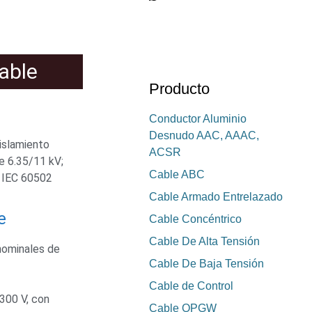
able
Producto
Conductor Aluminio
Desnudo AAC, AAAC,
slamiento
ACSR
e 6.35/11 kV;
Cable ABC
, IEC 60502
Cable Armado Entrelazado
e
Cable Concéntrico
Cable De Alta Tensión
nominales de
Cable De Baja Tensión
Cable de Control
300 V, con
Cable OPGW