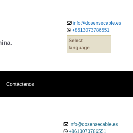
info@dosensecable.es
+8613073786551
Select
hina.
language
Contáctenos
info@dosensecable.es
+8613073786551