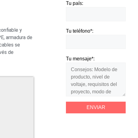
Tu país:
onfiable y
Tu teléfono*:
PE, armadura de
 cables se
avés de
Tu mensaje*: