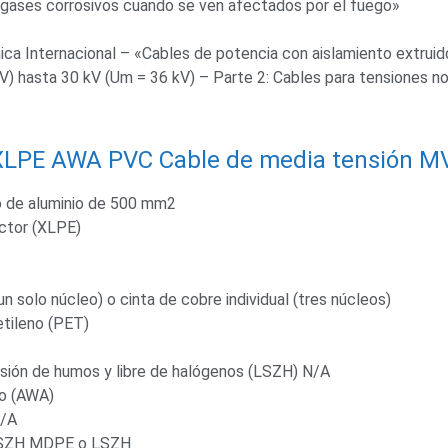
 gases corrosivos cuando se ven afectados por el fuego»
ca Internacional – «Cables de potencia con aislamiento extruid
V) hasta 30 kV (Um = 36 kV) – Parte 2: Cables para tensiones n
XLPE AWA PVC Cable de media tensión M
o de aluminio de 500 mm2
uctor (XLPE)
n solo núcleo) o cinta de cobre individual (tres núcleos)
etileno (PET)
isión de humos y libre de halógenos (LSZH) N/A
io (AWA)
N/A
 LSZH MDPE o LSZH