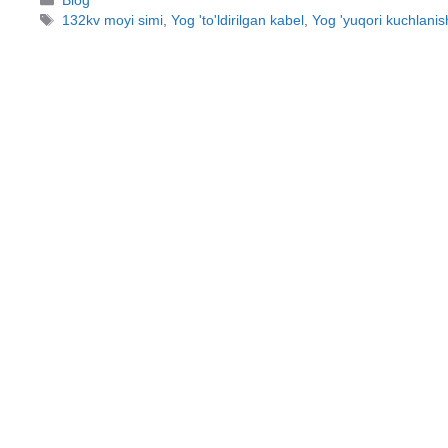
Blog
Teglar
132kv moyi simi
,
Yog 'to'ldirilgan kabel
,
Yog 'yuqori kuchlanish