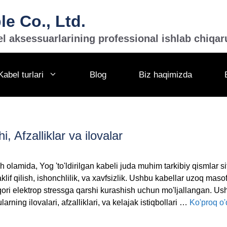
e Co., Ltd.
l aksessuarlarining professional ishlab chiqar
Kabel turlari
Blog
Biz haqimizda
i, Afzalliklar va ilovalar
ish olamida, Yog 'to'ldirilgan kabeli juda muhim tarkibiy qismlar s
aklif qilish, ishonchlilik, va xavfsizlik. Ushbu kabellar uzoq mas
 yuqori elektrop stressga qarshi kurashish uchun mo'ljallangan. 
larning ilovalari, afzalliklari, va kelajak istiqbollari …
Ko'proq o'