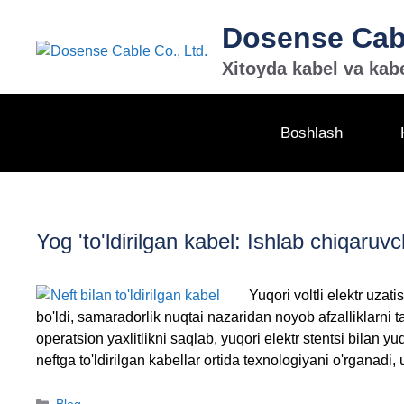
Tarkibga
Dosense Cabl
oʻtish
Xitoyda kabel va kabe
Boshlash
Yog 'to'ldirilgan kabel: Ishlab chiqaruvch
Yuqori voltli elektr uzat
bo'ldi, samaradorlik nuqtai nazaridan noyob afzalliklarni t
operatsion yaxlitlikni saqlab, yuqori elektr stentsi bilan
neftga to'ldirilgan kabellar ortida texnologiyani o'rganadi, u
Kategoriyalar