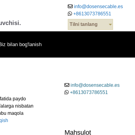
info@dosensecable.es
+8613073786551
uvchisi.
Tilni tanlang
Biz bilan bog'lanish
info@dosensecable.es
+8613073786551
ifatida paydo
ofalarga nisbatan
Ushbu maqola
qish
Mahsulot