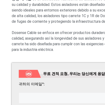
su calidad y durabilidad
.
Estos aisladores están diseñados
siendo ideales para entornos exteriores debido a su exc
de alta calidad
,
los aisladores tipo carrete 1C y 1R de D
de fugas de corriente y protegiendo la infraestructura d
Dosense Cable se enfoca en ofrecer productos duradero
calidad
,
asegurando así la longevidad de sus aisladores 
carrete ha sido diseñada para cumplir con las exigencias 
para la industria eléctrica
.
무료 견적 요청, 우리는 당신에게 응답
귀하의 이메일*: