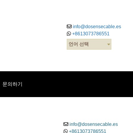
info@dosensecable.es
+8613073786551
언어 선택
문의하기
info@dosensecable.es
+8613073786551