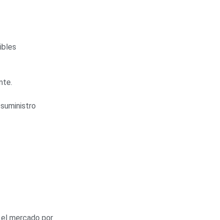
ibles
nte
.
 suministro
 el mercado por