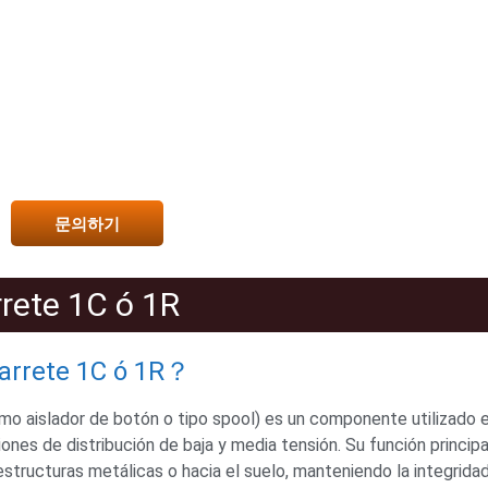
문의하기
rrete 1C ó 1R
carrete 1C ó 1R？
o aislador de botón o tipo spool
)
es un componente utilizado 
iones de distribución de baja y media tensión
.
Su función principa
 estructuras metálicas o hacia el suelo
,
manteniendo la integrida