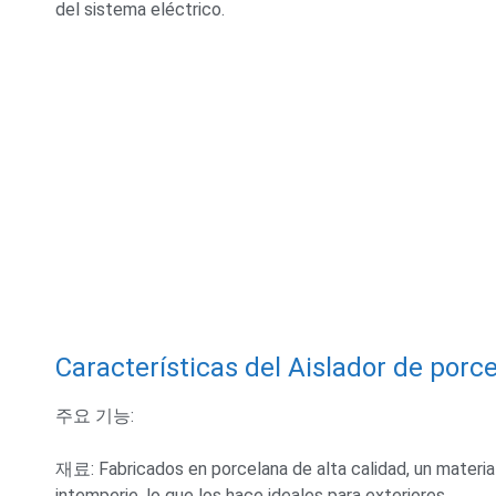
del sistema eléctrico
.
Características del Aislador de porce
주요 기능:
재료:
Fabricados en porcelana de alta calidad
,
un materia
intemperie
,
lo que los hace ideales para exteriores
.