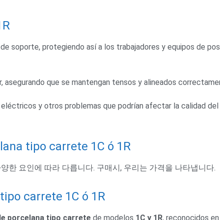
1R
s de soporte
,
protegiendo así a los trabajadores y equipos de pos
r
,
asegurando que se mantengan tensos y alineados correctame
 eléctricos y otros problemas que podrían afectar la calidad del
lana tipo carrete 1C ó 1R
양한 요인에 따라 다릅니다. 구매시, 우리는 가격을 나타냅니다.
tipo carrete 1C ó 1R
de porcelana tipo carrete
de modelos
1
C y 1R
,
reconocidos en