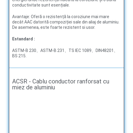
conductivitate sunt esențiale.
Avantaje: Oferă o rezistență la coroziune mai mare
decât AAC datorită compoziției sale din aliaj de aluminiu.
De asemenea, este foarte rezistent si usor.
E
standard
:
ASTM-B 230、ASTM-B 231、TS IEC 1089、DIN48201、
BS 215.
ACSR - Cablu conductor ranforsat cu
miez de aluminiu