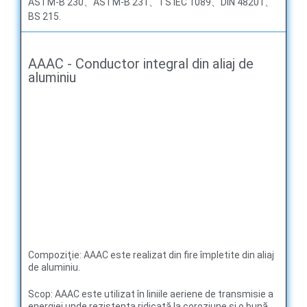
ASTM-B 230、ASTM-B 231、TS IEC 1089、DIN 48201、
BS 215.
AAAC - Conductor integral din aliaj de
aluminiu
Compoziţie: AAAC este realizat din fire împletite din aliaj
de aluminiu.
Scop: AAAC este utilizat în liniile aeriene de transmisie a
energiei unde rezistența ridicată la coroziune și o bună