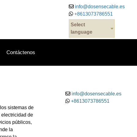
info@dosensecable.es
+8613073786551
Select
.
language
Contáctenos
info@dosensecable.es
+8613073786551
los sistemas de
 electricidad de
icios públicos,
onde la
crece la