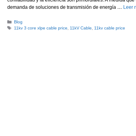
demanda de soluciones de transmisión de energía …
Leer 
Categorías
Blog
Etiquetas
11kv 3 core xlpe cable price
,
11kV Cable
,
11kv cable price