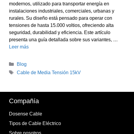
modernos, utilizado para transportar energía en
instalaciones industriales, comerciales, urbanas y
rurales. Su diseño está pensado para operar con
tensiones de hasta 15.000 voltios, ofreciendo alta
seguridad, durabilidad y eficiencia. Este artículo
presenta una guía detallada sobre sus variantes, …
Leer más
Categorías
Blog
Etiquetas
Cable de Media Tensión 15kV
Compañía
Dosense Cable
Tipos de Cable Eléctrico
Sobre nosotros