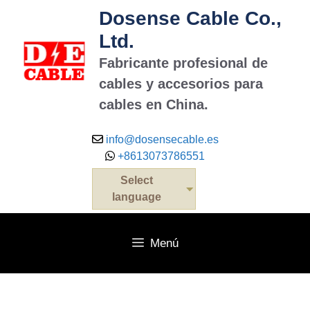
Saltar
Dosense Cable Co.,
al
Ltd.
contenido
Fabricante profesional de
cables y accesorios para
cables en China.
info@dosensecable.es
+8613073786551
Select
language
Menú