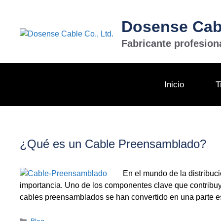
Saltar
al
Dosense Cabl
contenido
Fabricante profesion
Inicio
T
¿Qué es un Cable Preensamblado?
En el mundo de la distribuci
importancia. Uno de los componentes clave que contribu
cables preensamblados se han convertido en una parte es
Categorías