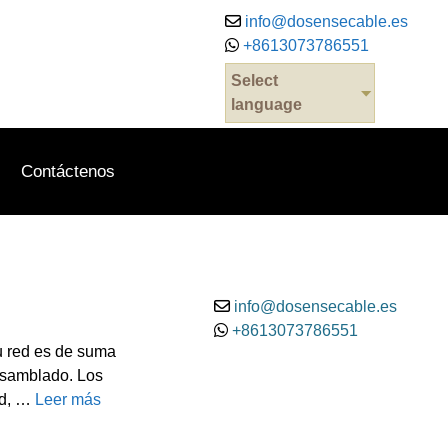
info@dosensecable.es
+8613073786551
Select
.
language
Contáctenos
info@dosensecable.es
+8613073786551
su red es de suma
nsamblado. Los
ad, …
Leer más