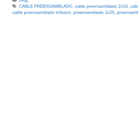
Blog
Etiquetas
CABLE PREENSAMBLADO
,
cable preensamblado 2x16
,
cab
cable preensamblado trifasico
,
preensamblado 2x25
,
preensam