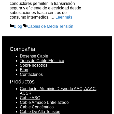
conductores permiten la transmisión
segura y eficiente de electricidad desde
subestaciones hasta centros de
consumo intermedios. …
Leer más
Categorías
Etiquetas
Blog
Cables de Media Tensión
Compañía
Dosense Cable
Tipos de Cable Eléctrico
Sobre nosotros
Blog
Contáctenos
Productos
Conductor Aluminio Desnudo AAC, AAAC,
ACSR
Cable ABC
Cable Armado Entrelazado
Cable Concéntrico
Cable De Alta Tensión