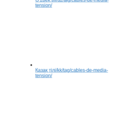
tension/
Қазақ тілі
/kk/tag/cables-de-media-
tension/