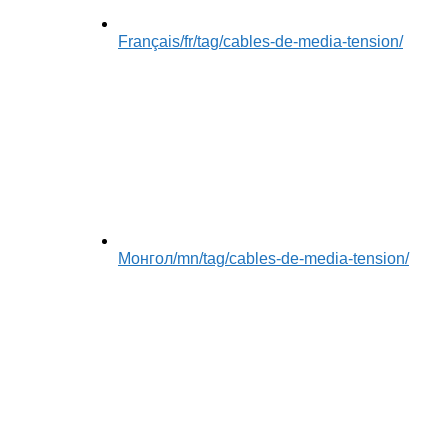
Français
/fr/tag/cables-de-media-tension/
Монгол
/mn/tag/cables-de-media-tension/