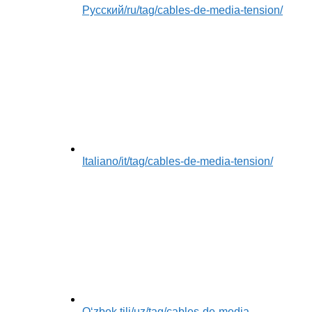
Русский
/ru/tag/cables-de-media-tension/
Italiano
/it/tag/cables-de-media-tension/
Oʻzbek tili
/uz/tag/cables-de-media-