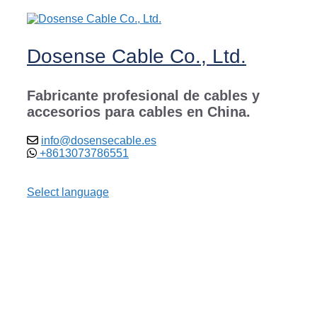
Saltar
al
contenido
Dosense Cable Co., Ltd.
Fabricante profesional de cables y
accesorios para cables en China.
info@dosensecable.es
+8613073786551
Select language