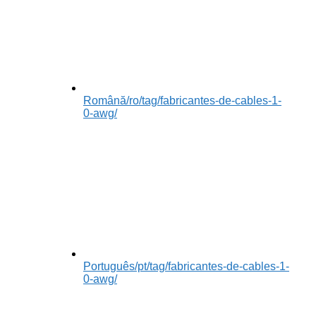
Română
/ro/tag/fabricantes-de-cables-1-
0-awg/
Português
/pt/tag/fabricantes-de-cables-1-
0-awg/