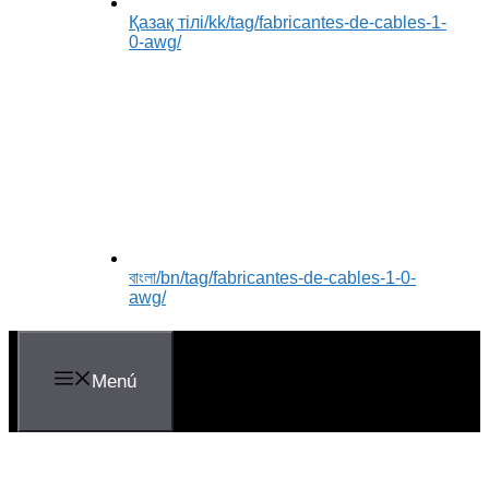
Қазақ тілі
/kk/tag/fabricantes-de-cables-1-
0-awg/
বাংলা
/bn/tag/fabricantes-de-cables-1-0-
awg/
Menú