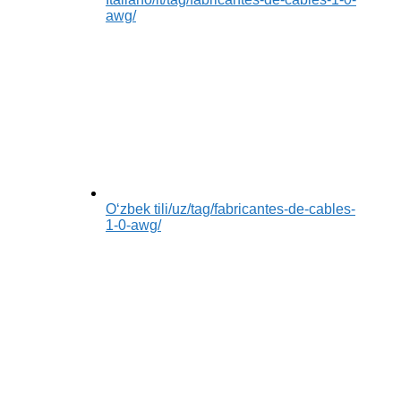
awg/
Oʻzbek tili
/uz/tag/fabricantes-de-cables-
1-0-awg/