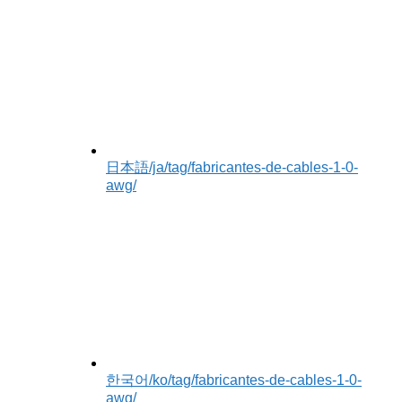
日本語
/ja/tag/fabricantes-de-cables-1-0-
awg/
한국어
/ko/tag/fabricantes-de-cables-1-0-
awg/