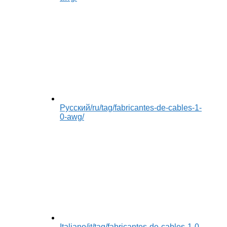
Русский
/ru/tag/fabricantes-de-cables-1-
0-awg/
Italiano
/it/tag/fabricantes-de-cables-1-0-