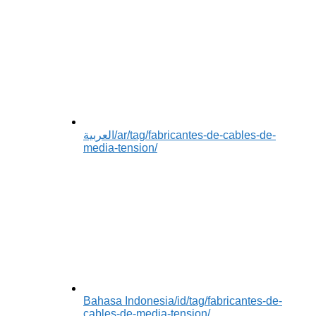
العربية
/ar/tag/fabricantes-de-cables-de-
media-tension/
Bahasa Indonesia
/id/tag/fabricantes-de-
cables-de-media-tension/