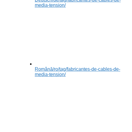
media-tension/
Română
/ro/tag/fabricantes-de-cables-de-
media-tension/