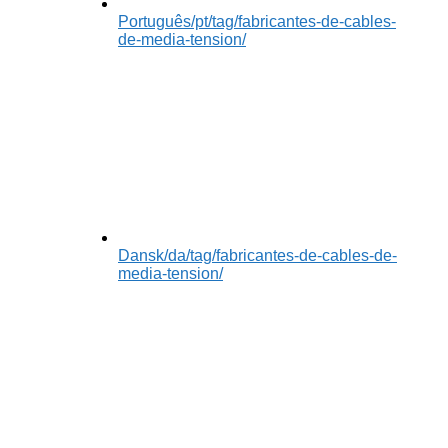
Português
/pt/tag/fabricantes-de-cables-
de-media-tension/
Dansk
/da/tag/fabricantes-de-cables-de-
media-tension/