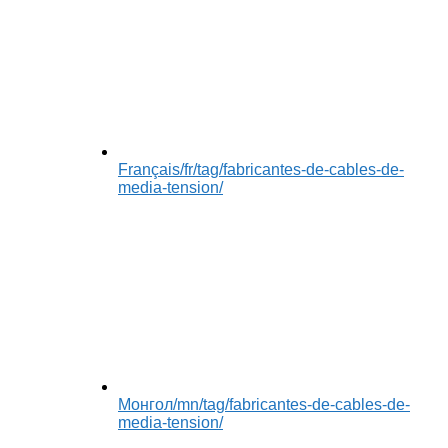
Français
/fr/tag/fabricantes-de-cables-de-
media-tension/
Монгол
/mn/tag/fabricantes-de-cables-de-
media-tension/