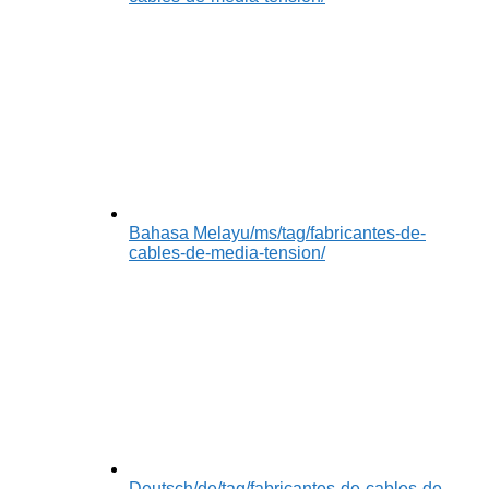
Bahasa Melayu
/ms/tag/fabricantes-de-
cables-de-media-tension/
Deutsch
/de/tag/fabricantes-de-cables-de-