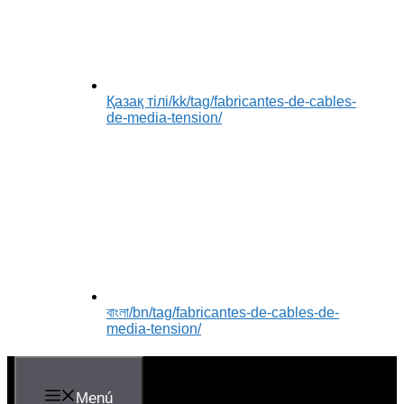
Қазақ тілі
/kk/tag/fabricantes-de-cables-
de-media-tension/
বাংলা
/bn/tag/fabricantes-de-cables-de-
media-tension/
Menú