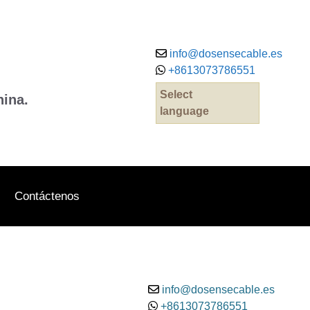
info@dosensecable.es
+8613073786551
Select
hina.
language
Contáctenos
info@dosensecable.es
+8613073786551