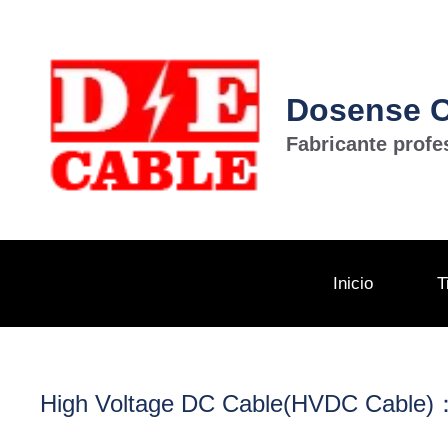
Saltar
al
contenido
Dosense Ca
Fabricante profe
Inicio
T
High Voltage DC Cable(HVDC Cable)：