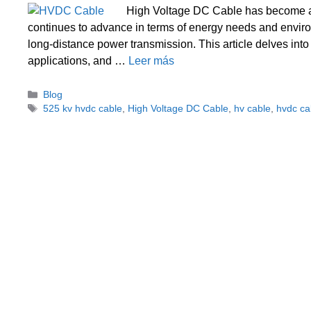
High Voltage DC Cable has become an
continues to advance in terms of energy needs and enviro
long-distance power transmission. This article delves into 
applications, and …
Leer más
Categorías
Blog
Etiquetas
525 kv hvdc cable
,
High Voltage DC Cable
,
hv cable
,
hvdc ca