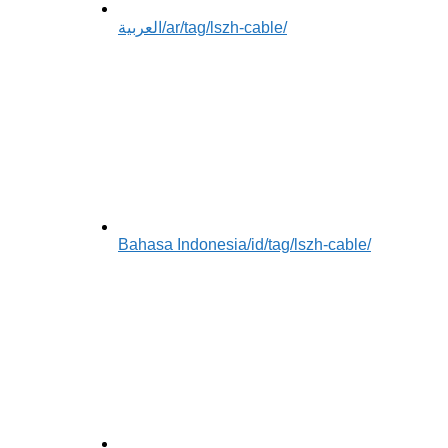
العربية
/ar/tag/lszh-cable/
Bahasa Indonesia
/id/tag/lszh-cable/