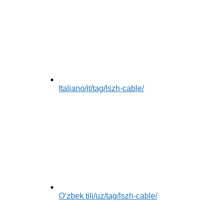
Italiano
/it/tag/lszh-cable/
Oʻzbek tili
/uz/tag/lszh-cable/