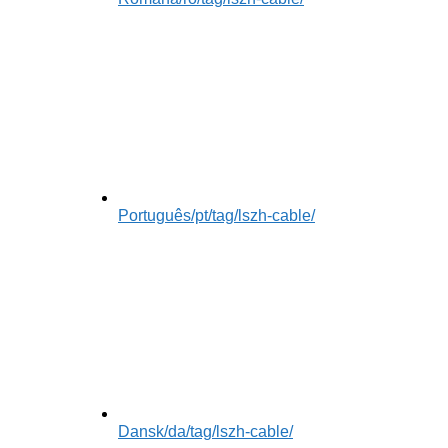
Português
/pt/tag/lszh-cable/
Dansk
/da/tag/lszh-cable/