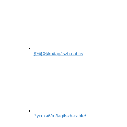
한국어
/ko/tag/lszh-cable/
Русский
/ru/tag/lszh-cable/