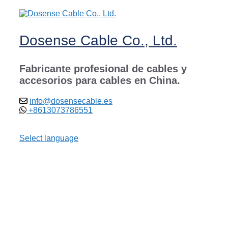
Saltar
al
contenido
Dosense Cable Co., Ltd.
Fabricante profesional de cables y
accesorios para cables en China.
info@dosensecable.es
+8613073786551
Select language