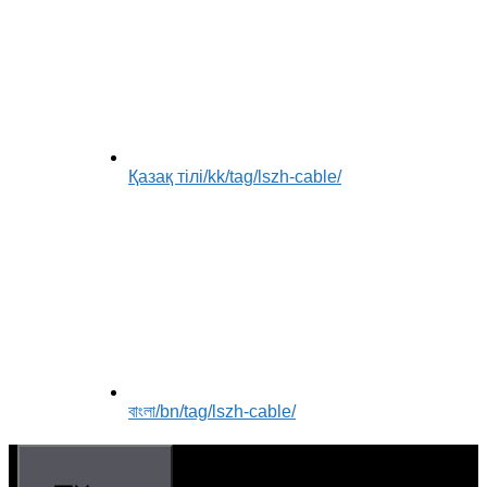
Қазақ тілі
/kk/tag/lszh-cable/
বাংলা
/bn/tag/lszh-cable/