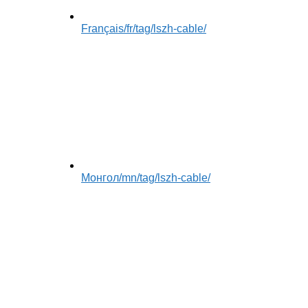
Français
/fr/tag/lszh-cable/
Монгол
/mn/tag/lszh-cable/