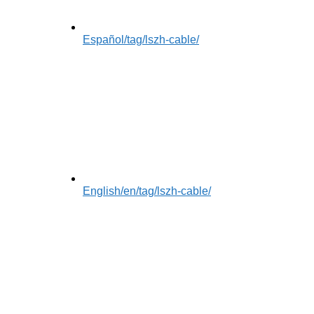
Español
/tag/lszh-cable/
English
/en/tag/lszh-cable/