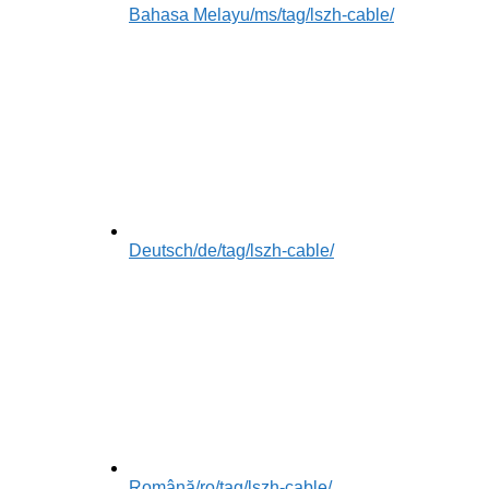
Bahasa Melayu
/ms/tag/lszh-cable/
Deutsch
/de/tag/lszh-cable/
Română
/ro/tag/lszh-cable/