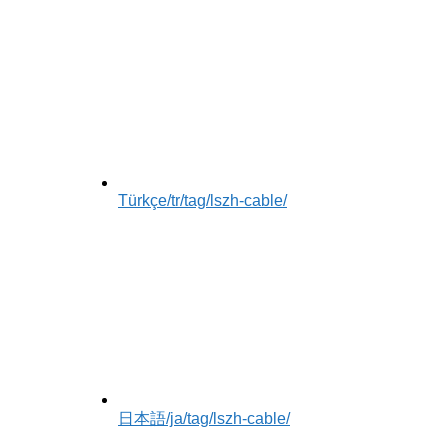
Türkçe
/tr/tag/lszh-cable/
日本語
/ja/tag/lszh-cable/