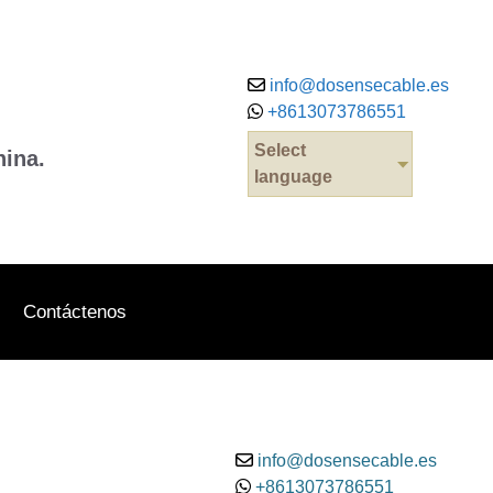
info@dosensecable.es
+8613073786551
Select
hina.
language
Contáctenos
info@dosensecable.es
+8613073786551