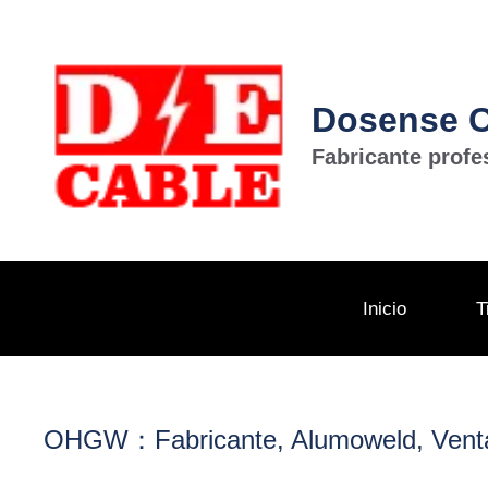
Saltar
al
contenido
Dosense Ca
Fabricante profe
Inicio
T
OHGW：Fabricante, Alumoweld, Vent