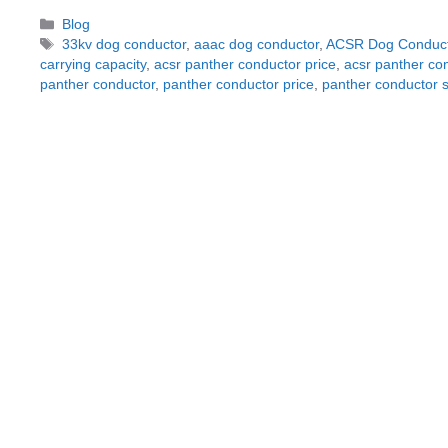
Categorías
Blog
Etiquetas
33kv dog conductor
,
aaac dog conductor
,
ACSR Dog Conduct
carrying capacity
,
acsr panther conductor price
,
acsr panther con
panther conductor
,
panther conductor price
,
panther conductor s