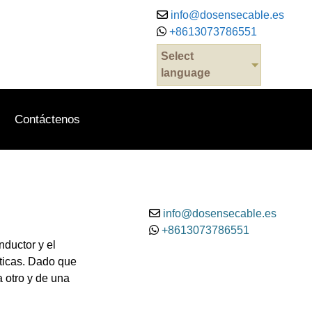
info@dosensecable.es
+8613073786551
Select
.
language
Contáctenos
info@dosensecable.es
+8613073786551
ductor y el
sticas. Dado que
 otro y de una