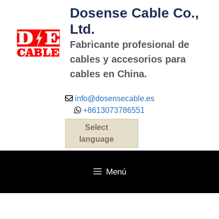
Saltar
Dosense Cable Co.,
al
Ltd.
contenido
Fabricante profesional de
cables y accesorios para
cables en China.
info@dosensecable.es
+8613073786551
Select
language
Menú